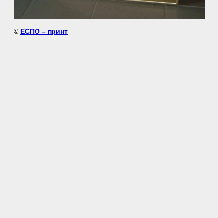
©
ЕСПО – принт