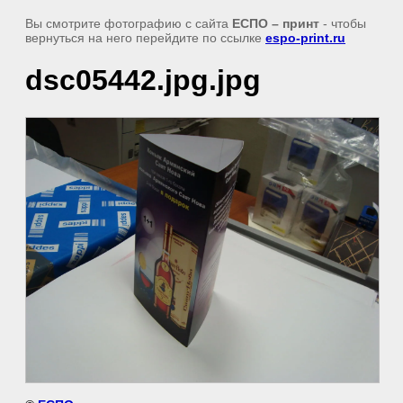
Вы смотрите фотографию с сайта
ЕСПО – принт
- чтобы
вернуться на него перейдите по ссылке
espo-print.ru
dsc05442.jpg.jpg