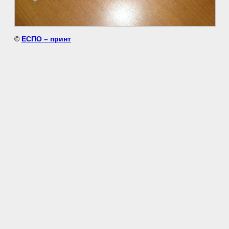
©
ЕСПО – принт