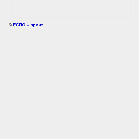
©
ЕСПО – принт